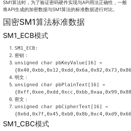
SM1算法时，为了验证密码硬件实现与API用法正确性，一般
将API生成的加密数据与SM1算法的标准数据进行对比。
国密SM1算法标准数据
SM1_ECB模式
SM1_ECB
:
密钥：
unsigned
char
pbKeyValue
[
16
]
=
{
0x40
,
0xbb
,
0x12
,
0xdd
,
0x6a
,
0x82
,
0x73
,
0x8
明文：
unsigned
char
pbPlainText
[
16
]
=
{
0xff
,
0xee
,
0xdd
,
0xcc
,
0xbb
,
0xaa
,
0x99
,
0x8
密文：
unsigned
char
pbCipherText
[
16
]
=
{
0x6d
,
0x7f
,
0x45
,
0xb0
,
0x8b
,
0xc4
,
0xd9
,
0x6
SM1_CBC模式