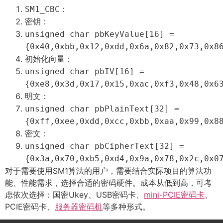
SM1_CBC
：
密钥：
unsigned
char
pbKeyValue
[
16
]
=
{
0x40
,
0xbb
,
0x12
,
0xdd
,
0x6a
,
0x82
,
0x73
,
0x8
初始化向量：
unsigned
char
pbIV
[
16
]
=
{
0xe8
,
0x3d
,
0x17
,
0x15
,
0xac
,
0xf3
,
0x48
,
0x6
明文：
unsigned
char
pbPlainText
[
32
]
=
{
0xff
,
0xee
,
0xdd
,
0xcc
,
0xbb
,
0xaa
,
0x99
,
0x8
密文：
unsigned
char
pbCipherText
[
32
]
=
{
0x3a
,
0x70
,
0xb5
,
0xd4
,
0x9a
,
0x78
,
0x2c
,
0x0
对于需要使用SM1算法的用户，需要结合实际项目的算法功
能、性能需求，选择合适的密码硬件。成本从低到高，可考
虑依次选择：国密Ukey、USB密码卡、
mini-PCIE密码卡
、
PCIE密码卡、
服务器密码机
等多种形式。