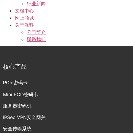
行业新闻
文档中心
网上商城
关于派科
公司简介
联系我们
核心产品
PCIe密码卡
Mini PCIe密码卡
服务器密码机
IPSec VPN安全网关
安全传输系统