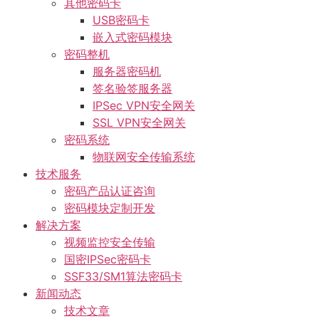
其他密码卡
USB密码卡
嵌入式密码模块
密码整机
服务器密码机
签名验签服务器
IPSec VPN安全网关
SSL VPN安全网关
密码系统
物联网安全传输系统
技术服务
密码产品认证咨询
密码模块定制开发
解决方案
视频监控安全传输
国密IPSec密码卡
SSF33/SM1算法密码卡
新闻动态
技术文章